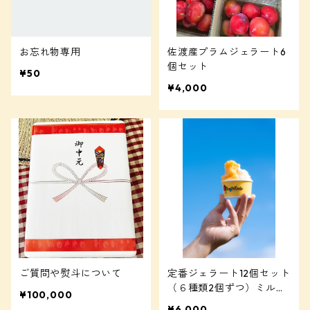
お忘れ物専用
佐渡産プラムジェラート6
個セット
¥50
¥4,000
ご質問や熨斗について
定番ジェラート12個セット
（６種類2個ずつ）ミルク
¥100,000
2、いちご２、はちみつ
¥6,000