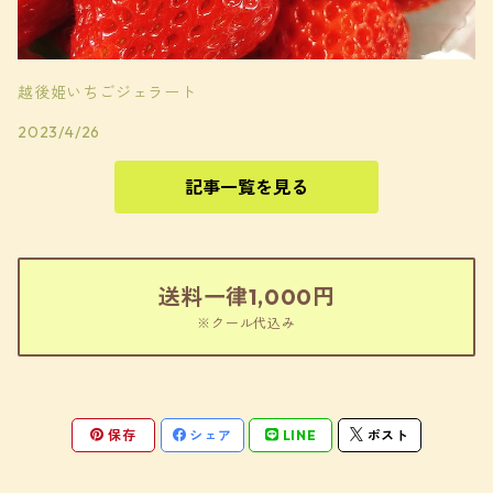
越後姫いちごジェラート
2023/4/26
記事一覧を見る
送料一律1,000円
※クール代込み
保存
シェア
LINE
ポスト