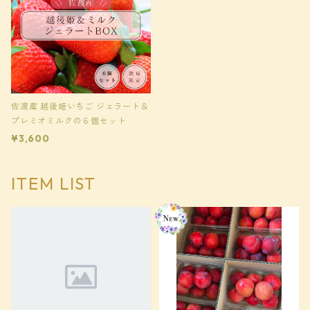
佐渡産 越後姫いちご ジェラート＆
プレミオミルクの６個セット
¥3,600
ITEM LIST