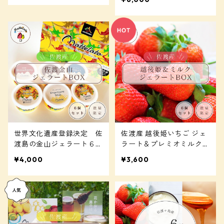
2、ピスタチオ2、チョコ
レート2、ヨーグルト2
世界文化遺産登録決定 佐
佐渡産 越後姫いちご ジェ
渡島の金山ジェラート６個
ラート＆プレミオミルクの
セット
６個セット
¥4,000
¥3,600